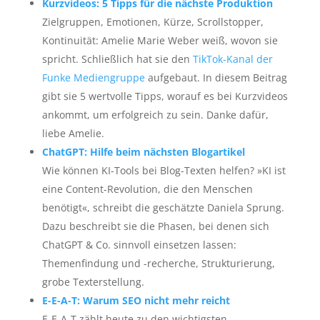
Kurzvideos: 5 Tipps für die nächste Produktion
Zielgruppen, Emotionen, Kürze, Scrollstopper,
Kontinuität: Amelie Marie Weber weiß, wovon sie
spricht. Schließlich hat sie den
TikTok-Kanal der
Funke Mediengruppe
aufgebaut. In diesem Beitrag
gibt sie 5 wertvolle Tipps, worauf es bei Kurzvideos
ankommt, um erfolgreich zu sein. Danke dafür,
liebe Amelie.
ChatGPT: Hilfe beim nächsten Blogartikel
Wie können KI-Tools bei Blog-Texten helfen? »KI ist
eine Content-Revolution, die den Menschen
benötigt«, schreibt die geschätzte Daniela Sprung.
Dazu beschreibt sie die Phasen, bei denen sich
ChatGPT & Co. sinnvoll einsetzen lassen:
Themenfindung und -recherche, Strukturierung,
grobe Texterstellung.
E-E-A-T: Warum SEO nicht mehr reicht
E-E-A-T zählt heute zu den wichtigsten