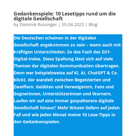
Gedankenspiele: 10 Lesetipps rund um die
digitale Gesellschaft
by
Dominik Ruisinger
|
05.04.2023
|
Blog
Die Deutschen scheinen in der digitalen
Gesellschaft angekommen zu sein – wenn auch mit
kräftigen Unterschieden. So das Fazit des D21-
Digital-Index. Diese Spaltung lässt sich auf viele
Themen der digitalen Kommunikation übertragen.
Denn wer beispielsweise auf KI, AI, ChatGPT & Co.
blickt, der wandelt zwischen Begeisterten und
Zweiflern, Geübten und Verweigerern, Fans und
Gegnerinnen, Unterstützerinnen und Warnern.
Laufen wir auf eine immer gespaltenere digitale
Gesellschaft hinaus? Mehr Wissen liefern auf jeden
Fall und wie jeden Monat meine 10 Lese-Tipps in
den Gedankenspielen.