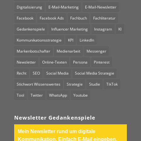
Digitalisierung
E-Mail-Marketing
E-Mail-Newsletter
Facebook
Facebook Ads
Fachbuch
Fachliteratur
Gedankenspiele
Influencer Marketing
Instagram
KI
Kommunikationsstrategie
KPI
LinkedIn
Markenbotschafter
Medienarbeit
Messenger
Newsletter
Online-Texten
Persona
Pinterest
Recht
SEO
Social Media
Social Media Strategie
Stichwort Wissenswertes
Strategie
Studie
TikTok
Tool
Twitter
WhatsApp
Youtube
Newsletter Gedankenspiele
Mein Newsletter rund um digitale
Kommunikation. Einfach E-Mail eingeben.