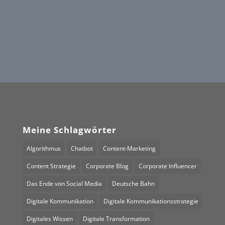
AB GEHT DIE POST!
Meine Schlagwörter
Algorithmus
Chatbot
Content-Marketing
Content Strategie
Corporate Blog
Corporate Influencer
Das Ende von Social Media
Deutsche Bahn
Digitale Kommunikation
Digitale Kommunikationsstrategie
Digitales Wissen
Digitale Transformation