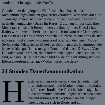
sondern bei Instagram oder YouTube.
Gerade unter den jüngeren Käuferschichten hat sich das
Mediennutzungsverhalten gravierend verändert. Wer heute auf eine
15-Jährige schaut, sieht weder die künftige Tageszeitungsleserin
noch die gemütliche »Bares für Rares”-Zuschauerin vor sich. Ihre
Musik tauscht sie mit Freundinnen via Smartphone. Klassisches
Radio wird – wenn überhaupt – nur noch im Auto der Eltern gehört.
Für sie ist längst das Internet das neue Leitmedium, über das sie sich
informiert, mit anderen kommuniziert oder sich die neuen Mode-
Styles zieht. Mit welchen Mitteln erreicht man diese Zielgruppe, die
heute Adidas gut findet, morgen Puma und danach K-Swiss, Vans,
DC oder Adio? Marken, die Kindern und Jugendlichen so geläufig
sind, wie das 1×1 in der Schule und bei deren Aufzählung sich die
Eltern angestrengt fragen: »Woher wissen die das?«
24 Stunden Dauerkommunikation
H
ersteller sorgen sich verstärkt um den guten Ruf
ihrer Unternehmen und Marken; denn im Zeitalter
des Internets brodelt die Gerüchteküche täglich.
Die Kommunikationsabteilungen sehen sich einer
tausend stimmigen Kakophonie an Meinungen
gegenüber, die sich in Blogs und auf