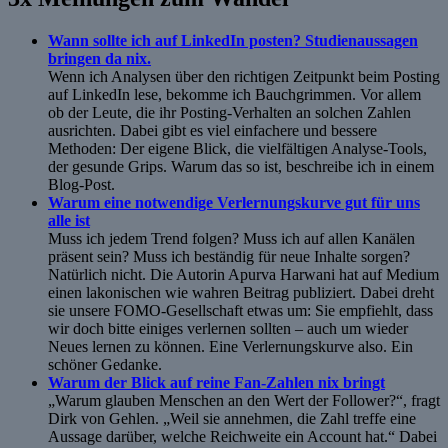
Wann sollte ich auf LinkedIn posten? Studienaussagen
bringen da nix.
Wenn ich Analysen über den richtigen Zeitpunkt beim Posting
auf LinkedIn lese, bekomme ich Bauchgrimmen. Vor allem
ob der Leute, die ihr Posting-Verhalten an solchen Zahlen
ausrichten. Dabei gibt es viel einfachere und bessere
Methoden: Der eigene Blick, die vielfältigen Analyse-Tools,
der gesunde Grips. Warum das so ist, beschreibe ich in einem
Blog-Post.
Warum eine notwendige Verlernungskurve gut für uns
alle ist
Muss ich jedem Trend folgen? Muss ich auf allen Kanälen
präsent sein? Muss ich beständig für neue Inhalte sorgen?
Natürlich nicht. Die Autorin Apurva Harwani hat auf Medium
einen lakonischen wie wahren Beitrag publiziert. Dabei dreht
sie unsere FOMO-Gesellschaft etwas um: Sie empfiehlt, dass
wir doch bitte einiges verlernen sollten – auch um wieder
Neues lernen zu können. Eine Verlernungskurve also. Ein
schöner Gedanke.
Warum der Blick auf reine Fan-Zahlen nix bringt
„Warum glauben Menschen an den Wert der Follower?“, fragt
Dirk von Gehlen. „Weil sie annehmen, die Zahl treffe eine
Aussage darüber, welche Reichweite ein Account hat.“ Dabei