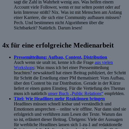
sagt die Zahl in Wahrheit wenig aus. Was helfen einem
Account viele Follower, wenn er nur selten postet oder auf
kein Interesse stößt? Nix. Was ist mit Menschen am Anfang
einer Karriere, die sich eine Community aufbauen müssen?
Pech. Und bestimmen nicht Algorithmen über die
Sichtbarkeit? Natürlich. Darum lesen!
4x für eine erfolgreiche Medienarbeit
Pressemitteilung: Aufbau, Content, Distribution
Auch wenn sie uralt ist, kenne ich die Frage
aus vielen
Workshops
: Was muss ich bei einer Pressemitteilung
beachten? newsaktuell hat einen Beitrag publiziert, der Schritt
für Schritt die Erstellung einer PM thematisiert: Vom Aufbau,
über den Content bis zur Distribution. Gerade in der Kürze
liefert er einen guten Einstieg. Für die Vertiefung des Themas
muss ich natürlich
unser Buch „Public Relations“
empfehlen.
Titel: Wie Headlines mehr Reaktionen bringen
Headlines müssen schnell lesbar und verständlich und
Emotionen ansprechen – online wie offline. Nur dann sind sie
erfolgreich und verführen zum Lesen der Texte. Warum das
so ist, erläutert dieser Beitrag. Übrigens: Viele der Aussagen
für werbliche Headlines lassen sich 1-zu-1 auf redaktionelle