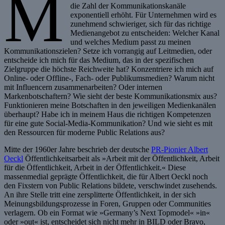
M
die Zahl der Kommunikationskanäle
exponentiell erhöht. Für Unternehmen wird es
zunehmend schwieriger, sich für das richtige
Medienangebot zu entscheiden: Welcher Kanal
und welches Medium passt zu meinen
Kommunikationszielen? Setze ich vorrangig auf Leitmedien, oder
entscheide ich mich für das Medium, das in der spezifischen
Zielgruppe die höchste Reichweite hat? Konzentriere ich mich auf
Online- oder Offline-, Fach- oder Publikumsmedien? Warum nicht
mit Influencern zusammenarbeiten? Oder internen
Markenbotschaftern? Wie sieht der beste Kommunikationsmix aus?
Funktionieren meine Botschaften in den jeweiligen Medienkanälen
überhaupt? Habe ich in meinem Haus die richtigen Kompetenzen
für eine gute Social-Media-Kommunikation? Und wie sieht es mit
den Ressourcen für moderne Public Relations aus?
Mitte der 1960er Jahre beschrieb der deutsche
PR-Pionier Albert
Oeckl
Öffentlichkeitsarbeit als »Arbeit mit der Öffentlichkeit, Arbeit
für die Öffentlichkeit, Arbeit in der Öffentlichkeit.« Diese
massenmedial geprägte Öffentlichkeit, die für Albert Oeckl noch
den Fixstern von Public Relations bildete, verschwindet zusehends.
An ihre Stelle tritt eine zersplitterte Öffentlichkeit, in der sich
Meinungsbildungsprozesse in Foren, Gruppen oder Communities
verlagern. Ob ein Format wie »Germany’s Next Topmodel« »in«
oder »out« ist, entscheidet sich nicht mehr in BILD oder Bravo,