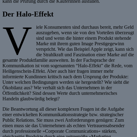
kann die Prüfung durch die Käuferinnen ausfallen.
Der Halo-Effekt
V
iele Konsumenten sind durchaus bereit, mehr Geld
auszugeben, wenn sie von den Vorteilen überzeugt
sind und wenn die hinter einem Produkt stehende
Marke mit ihrem guten Image Prestigegewinn
verspricht. Wie das Beispiel Apple zeigt, kann sich
die Strahlkraft und Faszination einer Marke auf die
gesamte Produktfamilie ausweiten. In der Fachsprache der
Kommunikation ist vom sogenannten “Halo-Effekt” die Rede, vom
Heiligenschein-Effekt. Aber auch hier fragen immer mehr
informierte Kundinnen kritisch nach dem Ursprung der Produkte:
Unter welchen Bedingungen werden sie hergestellt? Wie sieht die
Ökobilanz aus? Wie verhält sich das Unternehmen in der
Öffentlichkeit? Sind dessen Werte durch unternehmerisches
Handeln glaubwürdig belegt?
Die Beantwortung all dieser komplexen Fragen ist die Aufgabe
einer entwickelten Kommunikationsstrategie bzw. strategischer
Public Relations. Sie muss zwei Anforderungen genügen: Zum
einen muss sie das Unternehmen als echten Vertrauensabsender
durch professionelle »Corporate Communications« stärken,
gleichzeitig Produkte durch eine zeitgemäße »Marketing