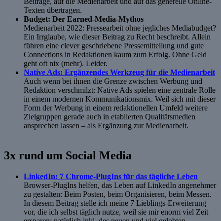
Beiträge, auf die Medienarbeit und auf das generelle Online-
Texten übertragen.
Budget: Der Earned-Media-Mythos
Medienarbeit 2022: Pressearbeit ohne jegliches Mediabudget?
Ein Irrglaube, wie dieser Beitrag zu Recht beschreibt. Allein
führen eine clever geschriebene Pressemitteilung und gute
Connections in Redaktionen kaum zum Erfolg. Ohne Geld
geht oft nix (mehr). Leider.
Native Ads: Ergänzendes Werkzeug für die Medienarbeit
Auch wenn bei ihnen die Grenze zwischen Werbung und
Redaktion verschmilzt: Native Ads spielen eine zentrale Rolle
in einem modernen Kommunikationsmix. Weil sich mit dieser
Form der Werbung in einem redaktionellen Umfeld weitere
Zielgruppen gerade auch in etablierten Qualitätsmedien
ansprechen lassen – als Ergänzung zur Medienarbeit.
3x rund um Social Media
LinkedIn: 7 Chrome-PlugIns für das tägliche Leben
Browser-PlugIns helfen, das Leben auf LinkedIn angenehmer
zu gestalten: Beim Posten, beim Organisieren, beim Messen.
In diesem Beitrag stelle ich meine 7 Lieblings-Erweiterung
vor, die ich selbst täglich nut­ze, weil sie mir enorm viel Zeit
ersparen; natürlich inkl. des neuen und viel gelobten