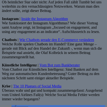
Ob heimlicher Star oder nicht: Auf jeden Fall zählt Tumblr bei uns
weiterhin zu den vernachlässigten Netzwerken. Warum man dies
ändert sollte, zeigt dieser Beitrag.
Instagram
|
Inside the Instagram Algorithm
Wie funktioniert der Instagram Algorithmus? Wie dieser Vortrag
samt Analyse zeigt, ist Instagram „focused on engagement, and
using any engagement as an indicator“. Aufschlussreich zu lesen.
Chatbots
|
Wie Chatbots gerade den E-Commerce verändern
Welche Rolle spielen Chatbots im Handel? Eine ganz Menge –
gerade mit Blick auf den Handel der Zukunft -, wenn man sich die
Beispiele mal ansieht, die Olaf Kolbrück in seinem Beitrag
zusammengestellt hat.
Künstliche Intelligenz
|
Vom Bot zum Bankberater
Vom Chatbot zur Künstlichen Intelligenz: Sind Banken auf dem
Weg zur automatischen Kundenbetreuung? Guter Beitrag zu den
nächsten Schritt samt einiger aktueller Beispiele.
Krise
|
The 10 Plagues of Social Media
Überaus wahr und gut und kompakt zusammengefasst: Ausgehend
vom United Airlines Fail(s): Welche Social Media Fehler werden
immer wieder begangen?