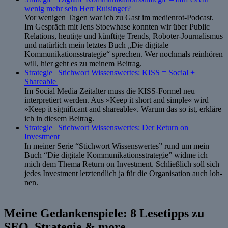
wenig mehr sein Herr Ruisinger?
Vor wenigen Tagen war ich zu Gast im medienrot-Podcast.
Im Gespräch mit Jens Stoewhase konnten wir über Public
Relations, heutige und künftige Trends, Roboter-Journalismus
und natürlich mein letztes Buch „Die digitale
Kommunikationsstrategie“ sprechen. Wer nochmals reinhören
will, hier geht es zu meinem Beitrag.
Strategie | Stichwort Wissenswertes: KISS = Social +
Shareable
Im Social Media Zeitalter muss die KISS-For­mel neu
interpretiert werden. Aus »Keep it short and simp­le« wird
»Keep it significant and shareable«. Warum das so ist, erkläre
ich in diesem Beitrag.
Strategie | Stichwort Wissenswertes: Der Return on
Investment
In meiner Serie “Stich­wort Wis­sens­wer­tes” rund um mein
Buch “Die digi­ta­le Kom­mu­ni­ka­ti­ons­stra­te­gie” widme ich
mich dem The­ma Return on Invest­ment. Schließ­lich soll sich
jedes Invest­ment letzt­end­lich ja für die Orga­ni­sa­ti­on auch loh­
nen.
Meine Gedankenspiele: 8 Lesetipps zu
SEO, Strategie & more