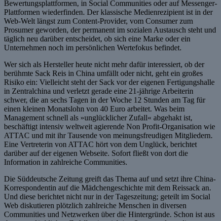
Bewertungsplattformen, in Social Communities oder auf Messenger-
Plattformen wiederfinden. Der klassische Medienrezipient ist in der
Web-Welt längst zum Content-Provider, vom Consumer zum
Prosumer geworden, der permanent im sozialen Austausch steht und
täglich neu darüber entscheidet, ob sich eine Marke oder ein
Unternehmen noch im persönlichen Wertefokus befindet.
Wer sich als Hersteller heute nicht mehr dafür interessiert, ob der
berühmte Sack Reis in China umfällt oder nicht, geht ein großes
Risiko ein: Vielleicht steht der Sack vor der eigenen Fertigungshalle
in Zentralchina und verletzt gerade eine 21-jährige Arbeiterin
schwer, die an sechs Tagen in der Woche 12 Stunden am Tag für
einen kleinen Monatslohn von 40 Euro arbeitet. Was beim
Management schnell als »unglücklicher Zufall« abgehakt ist,
beschäftigt intensiv weltweit agierende Non Profit-Organisation wie
ATTAC und mit ihr Tausende von meinungsfreudigen Mitgliedern.
Eine Vertreterin von ATTAC hört von dem Unglück, berichtet
darüber auf der eigenen Webseite. Sofort fließt von dort die
Information in zahlreiche Communities.
Die Süddeutsche Zeitung greift das Thema auf und setzt ihre China-
Korrespondentin auf die Mädchengeschichte mit dem Reissack an.
Und diese berichtet nicht nur in der Tageszeitung; geteilt im Social
Web diskutieren plötzlich zahlreiche Menschen in diversen
Communities und Netzwerken über die Hintergründe. Schon ist aus