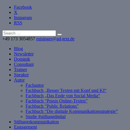
Facebook
X
Instagram
RSS
+49 173 3054857
ruisinger@ad-text.de
Blog
Newsletter
Dominik
Consultant
Trainer
Speaker
Autor
Fachautor
Fachbuch „Besser Texten mit Kopf und KI“
Fachbuch „Das Ende von Social Media“
Fachbuch “Praxis Online-Texten”
Fachbuch “Public Relations”
Fachbuch “Die digitale Kommunikationsstrategie”
Studie #stiftungdigital
Stiftungskommunikation
Engagement