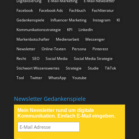
Digitalisierung
E-Mail-Marketing
E-Mail-Newsletter
Facebook
Facebook Ads
Fachbuch
Fachliteratur
Gedankenspiele
Influencer Marketing
Instagram
KI
Kommunikationsstrategie
KPI
LinkedIn
Markenbotschafter
Medienarbeit
Messenger
Newsletter
Online-Texten
Persona
Pinterest
Recht
SEO
Social Media
Social Media Strategie
Stichwort Wissenswertes
Strategie
Studie
TikTok
Tool
Twitter
WhatsApp
Youtube
Newsletter Gedankenspiele
Mein Newsletter rund um digitale
Kommunikation. Einfach E-Mail eingeben.