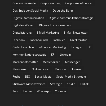
Content Strategie
Corporate Blog
Corporate Influencer
Das Ende von Social Media
Deutsche Bahn
Digitale Kommunikation
Digitale Kommunikationsstrategie
Digitales Wissen
Digitale Transformation
Digitalisierung
E-Mail-Marketing
E-Mail-Newsletter
Facebook
Facebook Ads
Fachbuch
Fachliteratur
Gedankenspiele
Influencer Marketing
Instagram
KI
Kommunikationsstrategie
KPI
LinkedIn
Markenbotschafter
Medienarbeit
Messenger
Newsletter
Online-Texten
Persona
Pinterest
Recht
SEO
Social Media
Social Media Strategie
Stichwort Wissenswertes
Strategie
Studie
TikTok
Tool
Twitter
WhatsApp
Youtube