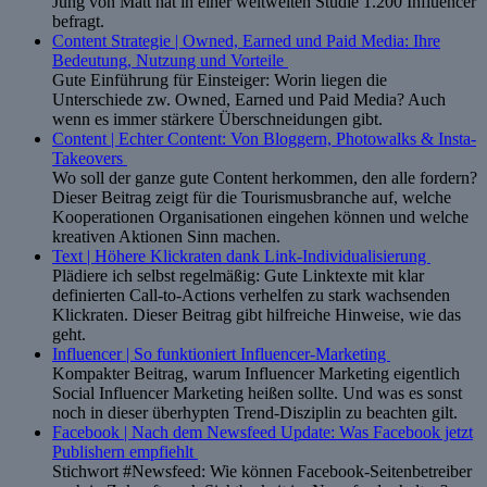
Jung von Matt hat in einer weltweiten Studie 1.200 Influencer
befragt.
Content Strategie | Owned, Earned und Paid Media: Ihre
Bedeutung, Nutzung und Vorteile
Gute Einführung für Einsteiger: Worin liegen die
Unterschiede zw. Owned, Earned und Paid Media? Auch
wenn es immer stärkere Überschneidungen gibt.
Content | Echter Content: Von Bloggern, Photowalks & Insta-
Takeovers
Wo soll der ganze gute Content herkommen, den alle fordern?
Dieser Beitrag zeigt für die Tourismusbranche auf, welche
Kooperationen Organisationen eingehen können und welche
kreativen Aktionen Sinn machen.
Text | Höhere Klickraten dank Link-Individualisierung
Plädiere ich selbst regelmäßig: Gute Linktexte mit klar
definierten Call-to-Actions verhelfen zu stark wachsenden
Klickraten. Dieser Beitrag gibt hilfreiche Hinweise, wie das
geht.
Influencer | So funktioniert Influencer-Marketing
Kompakter Beitrag, warum Influencer Marketing eigentlich
Social Influencer Marketing heißen sollte. Und was es sonst
noch in dieser überhypten Trend-Disziplin zu beachten gilt.
Facebook | Nach dem Newsfeed Update: Was Facebook jetzt
Publishern empfiehlt
Stichwort #Newsfeed: Wie können Facebook-Seitenbetreiber