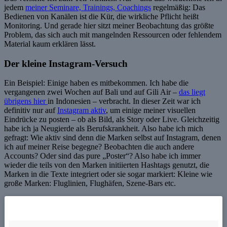
jedem
meiner Seminare, Trainings, Coachings
regelmäßig: Das
Bedienen von Kanälen ist die Kür, die wirkliche Pflicht heißt
Monitoring. Und gerade hier sitzt meiner Beobachtung das größte
Problem, das sich auch mit mangelnden Ressourcen oder fehlendem
Material kaum erklären lässt.
Der kleine Instagram-Versuch
Ein Beispiel: Einige haben es mitbekommen. Ich habe die
vergangenen zwei Wochen auf Bali und auf Gili Air –
das liegt
übrigens hier
in Indonesien – verbracht. In dieser Zeit war ich
definitiv nur auf
Instagram aktiv
, um einige meiner visuellen
Eindrücke zu posten – ob als Bild, als Story oder Live. Gleichzeitig
habe ich ja Neugierde als Berufskrankheit. Also habe ich mich
gefragt: Wie aktiv sind denn die Marken selbst auf Instagram, denen
ich auf meiner Reise begegne? Beobachten die auch andere
Accounts? Oder sind das pure „Poster“? Also habe ich immer
wieder die teils von den Marken initiierten Hashtags genutzt, die
Marken in die Texte integriert oder sie sogar markiert: Kleine wie
große Marken: Fluglinien, Flughäfen, Szene-Bars etc.