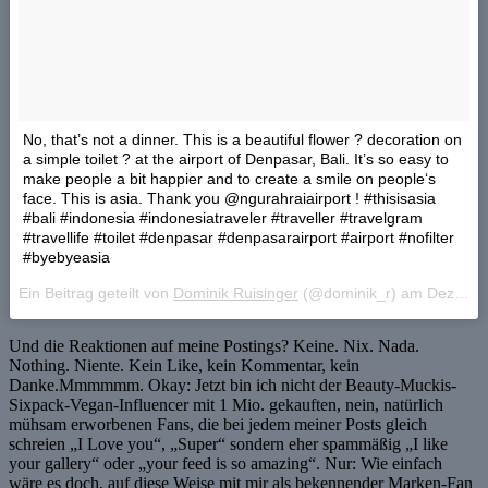
No, that’s not a dinner. This is a beautiful flower ? decoration on
a simple toilet ? at the airport of Denpasar, Bali. It’s so easy to
make people a bit happier and to create a smile on people‘s
face. This is asia. Thank you @ngurahraiairport ! #thisisasia
#bali #indonesia #indonesiatraveler #traveller #travelgram
#travellife #toilet #denpasar #denpasarairport #airport #nofilter
#byebyeasia
Ein Beitrag geteilt von
Dominik Ruisinger
(@dominik_r) am
Dez 26, 2017 um 5:27 PST
Und die Reaktionen auf meine Postings? Keine. Nix. Nada.
Nothing. Niente. Kein Like, kein Kommentar, kein
Danke.Mmmmmm. Okay: Jetzt bin ich nicht der Beauty-Muckis-
Sixpack-Vegan-Influencer mit 1 Mio. gekauften, nein, natürlich
mühsam erworbenen Fans, die bei jedem meiner Posts gleich
schreien „I Love you“, „Super“ sondern eher spammäßig „I like
your gallery“ oder „your feed is so amazing“. Nur: Wie einfach
wäre es doch, auf diese Weise mit mir als bekennender Marken-Fan