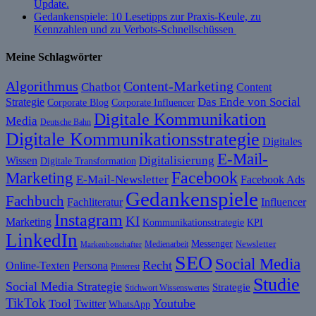
Update.
Gedankenspiele: 10 Lesetipps zur Praxis-Keule, zu
Kennzahlen und zu Verbots-Schnellschüssen
Meine Schlagwörter
Algorithmus
Content-Marketing
Chatbot
Content
Das Ende von Social
Strategie
Corporate Blog
Corporate Influencer
Digitale Kommunikation
Media
Deutsche Bahn
Digitale Kommunikationsstrategie
Digitales
E-Mail-
Digitalisierung
Wissen
Digitale Transformation
Facebook
Marketing
E-Mail-Newsletter
Facebook Ads
Gedankenspiele
Fachbuch
Fachliteratur
Influencer
Instagram
KI
Marketing
KPI
Kommunikationsstrategie
LinkedIn
Messenger
Newsletter
Medienarbeit
Markenbotschafter
SEO
Social Media
Recht
Online-Texten
Persona
Pinterest
Studie
Social Media Strategie
Strategie
Stichwort Wissenswertes
TikTok
Youtube
Tool
Twitter
WhatsApp