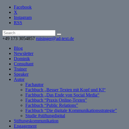
Facebook
X
Instagram
RSS
+49 173 3054857
ruisinger@ad-text.de
Blog
Newsletter
Dominik
Consultant
Trainer
Speaker
Autor
Fachautor
Fachbuch „Besser Texten mit Kopf und KI“
Fachbuch „Das Ende von Social Media“
Fachbuch “Praxis Online-Texten”
Fachbuch “Public Relations”
Fachbuch “Die digitale Kommunikationsstrategie”
Studie #stiftungdigital
Stiftungskommunikation
Engagement