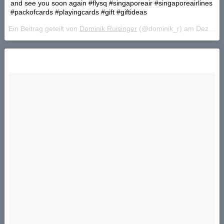
and see you soon again #flysq #singaporeair #singaporeairlines
#packofcards #playingcards #gift #giftideas
Ein Beitrag geteilt von
Dominik Ruisinger
(@dominik_r) am
Dez 17, 2017 um 6:12 PST