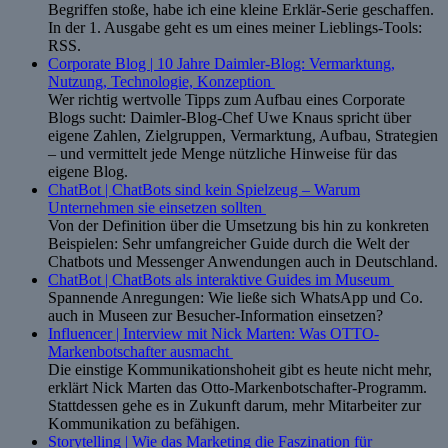
Begriffen stoße, habe ich eine kleine Erklär-Serie geschaffen.
In der 1. Ausgabe geht es um eines meiner Lieblings-Tools:
RSS.
Corporate Blog | 10 Jahre Daimler-Blog: Vermarktung,
Nutzung, Technologie, Konzeption
Wer richtig wertvolle Tipps zum Aufbau eines Corporate
Blogs sucht: Daimler-Blog-Chef Uwe Knaus spricht über
eigene Zahlen, Zielgruppen, Vermarktung, Aufbau, Strategien
– und vermittelt jede Menge nützliche Hinweise für das
eigene Blog.
ChatBot | ChatBots sind kein Spielzeug – Warum
Unternehmen sie einsetzen sollten
Von der Definition über die Umsetzung bis hin zu konkreten
Beispielen: Sehr umfangreicher Guide durch die Welt der
Chatbots und Messenger Anwendungen auch in Deutschland.
ChatBot | ChatBots als interaktive Guides im Museum
Spannende Anregungen: Wie ließe sich WhatsApp und Co.
auch in Museen zur Besucher-Information einsetzen?
Influencer | Interview mit Nick Marten: Was OTTO-
Markenbotschafter ausmacht
Die einstige Kommunikationshoheit gibt es heute nicht mehr,
erklärt Nick Marten das Otto-Markenbotschafter-Programm.
Stattdessen gehe es in Zukunft darum, mehr Mitarbeiter zur
Kommunikation zu befähigen.
Storytelling | Wie das Marketing die Faszination für