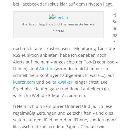
bei Facebook der Fokus klar auf dem Privaten liegt.
e)
So
Alerts zu Begriffen und Themen erstellen via
la
alert.io
ng
e
noch nicht alle – kostenlosen – Monitoring-Tools die
RSS-Funktion anbieten, habe ich daneben noch
Alerts auf meinem – angesichts der Top-Ergebnisse –
Lieblingstool
Alert.io
(wenn doch nicht immer so
schnell mein Kontingent aufgebraucht wäre …), auf
kuerzr.com
und bei
talkwalker
eingerichtet. Die
Ergebnisse laufen ganz traditionell auf einem (ja,
wirklich!) Web.de-E-Mail-Account ein.
f) Nein, ich bin kein purer Onliner! Und ja, ich lese
regelmäßig Zeitungen und Zeitschriften – und dies
selten auf dem iPad oder dem iPhone, sondern ganz
klassisch mit knisterndem Papier. Genauso wie