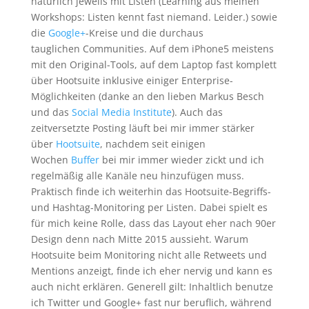
natürlich jeweils mit Listen (Learning aus meinen
Workshops: Listen kennt fast niemand. Leider.) sowie
die
Google+
-Kreise und die durchaus
tauglichen Communities. Auf dem iPhone5 meistens
mit den Original-Tools, auf dem Laptop fast komplett
über Hootsuite inklusive einiger Enterprise-
Möglichkeiten (danke an den lieben Markus Besch
und das
Social Media Institute
). Auch das
zeitversetzte Posting läuft bei mir immer stärker
über
Hootsuite
, nachdem seit einigen
Wochen
Buffer
bei mir immer wieder zickt und ich
regelmäßig alle Kanäle neu hinzufügen muss.
Praktisch finde ich weiterhin das Hootsuite-Begriffs-
und Hashtag-Monitoring per Listen. Dabei spielt es
für mich keine Rolle, dass das Layout eher nach 90er
Design denn nach Mitte 2015 aussieht. Warum
Hootsuite beim Monitoring nicht alle Retweets und
Mentions anzeigt, finde ich eher nervig und kann es
auch nicht erklären. Generell gilt: Inhaltlich benutze
ich Twitter und Google+ fast nur beruflich, während