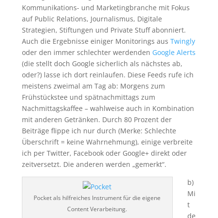
Kommunikations- und Marketingbranche mit Fokus
auf Public Relations, Journalismus, Digitale
Strategien, Stiftungen und Private Stuff abonniert.
Auch die Ergebnisse einiger Monitorings aus
Twingly
oder den immer schlechter werdenden
Google Alerts
(die stellt doch Google sicherlich als nächstes ab,
oder?) lasse ich dort reinlaufen. Diese Feeds rufe ich
meistens zweimal am Tag ab: Morgens zum
Frühstückstee und spätnachmittags zum
Nachmittagskaffee – wahlweise auch in Kombination
mit anderen Getränken. Durch 80 Prozent der
Beiträge flippe ich nur durch (Merke: Schlechte
Überschrift = keine Wahrnehmung), einige verbreite
ich per Twitter, Facebook oder Google+ direkt oder
zeitversetzt. Die anderen werden „gemerkt“.
b)
Mi
Pocket als hilfreiches Instrument für die eigene
t
Content Verarbeitung.
de