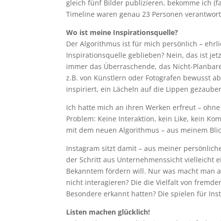
gleich fünf Bilder publizieren, bekomme ich (fa
Timeline waren genau 23 Personen verantwortli
Wo ist meine Inspirationsquelle?
Der Algorithmus ist für mich persönlich – ehrl
Inspirationsquelle geblieben? Nein, das ist jetz
immer das Überraschende, das Nicht-Planbare
z.B. von Künstlern oder Fotografen bewusst abo
inspiriert, ein Lächeln auf die Lippen gezaube
Ich hatte mich an ihren Werken erfreut – ohne
Problem: Keine Interaktion, kein Like, kein Ko
mit dem neuen Algorithmus – aus meinem Blic
Instagram sitzt damit – aus meiner persönlichen
der Schritt aus Unternehmenssicht vielleicht 
Bekanntem fördern will. Nur was macht man a
nicht interagieren? Die die Vielfalt von fremd
Besondere erkannt hatten? Die spielen für Ins
Listen machen glücklich!