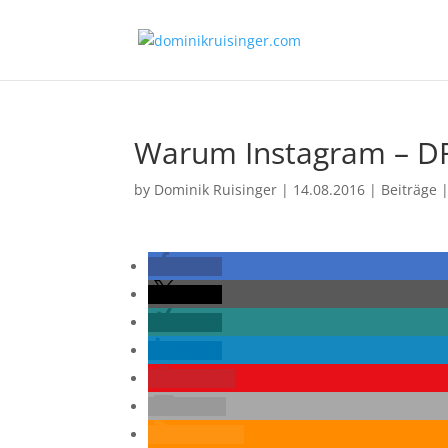
Warum Instagram – DR
by
Dominik Ruisinger
|
14.08.2016
|
Beiträge
teilen
teilen
teilen
teilen
merken
E-Mail
RSS-feed