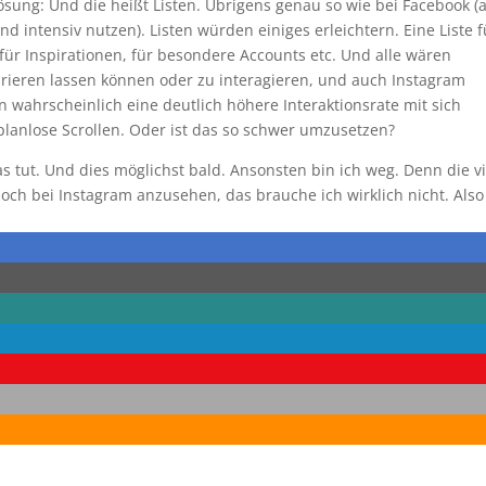
Lösung: Und die heißt Listen. Übrigens genau so wie bei Facebook (
intensiv nutzen). Listen würden einiges erleichtern. Eine Liste f
für Inspirationen, für besondere Accounts etc. Und alle wären
spirieren lassen können oder zu interagieren, und auch Instagram
n wahrscheinlich eine deutlich höhere Interaktionsrate mit sich
planlose Scrollen. Oder ist das so schwer umzusetzen?
s tut. Und dies möglichst bald. Ansonsten bin ich weg. Denn die v
ch bei Instagram anzusehen, das brauche ich wirklich nicht. Also