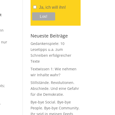
Ja, ich will ihn!
t
nn
Neueste Beiträge
 nur
Gedankenspiele: 10
Lesetipps u.a. zum
Schreiben erfolgreicher
Texte
Textwissen 1: Wie nehmen
wir Inhalte wahr?
Stillstände. Revolutionen.
ts;
Abschiede. Und eine Gefahr
für die Demokratie.
Bye-bye Social. Bye-bye
r
People. Bye-bye Community.
Ihr seid in meinen Feeds