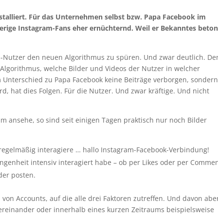
stalliert. Für das Unternehmen selbst bzw. Papa Facebook im
sherige Instagram-Fans eher ernüchternd. Weil er Bekanntes beton
-Nutzer den neuen Algorithmus zu spüren. Und zwar deutlich. De
 Algorithmus, welche Bilder und Videos der Nutzer in welcher
Unterschied zu Papa Facebook keine Beiträge verborgen, sondern
rd, hat dies Folgen. Für die Nutzer. Und zwar kräftige. Und nicht
 ansehe, so sind seit einigen Tagen praktisch nur noch Bilder
regelmäßig interagiere … hallo Instagram-Facebook-Verbindung!
angenheit intensiv interagiert habe – ob per Likes oder per Commen
der posten.
 von Accounts, auf die alle drei Faktoren zutreffen. Und davon abe
tereinander oder innerhalb eines kurzen Zeitraums beispielsweise