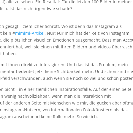
st) alle zu sehen. Ein Resultat: Für die letzten 100 Bilder in meiner
ch. Ist das nicht irgendwie schade?
ich gesagt – ziemlicher Schrott. Wo ist denn das Instagram als
t kein #
mimimi-Artikel
. Nur: Für mich hat der Reiz von Instagram
, die plötzlichen visuellen Emotionen ausgemacht. Dass man Acco
nniert hat, weil sie einen mit ihren Bildern und Videos überrasch
rt haben.
 mit ihnen direkt zu interagieren. Und das ist das Problem, mein
mmentar bedeutet jetzt keine Sichtbarkeit mehr. Und schon sind sie
kfeld verschwunden, auch wenn sie noch so viel und schön posten
 Sicht – in einer ziemlichen Inspirationsfalle. Auf der einen Seite 
ein wenig nachvollziehbar, wenn man die Interaktion mit
uf der anderen Seite mit Menschen wie mir, die gucken aber oftm
en Instagram-Nutzern, von internationalen Foto-Künstlern als das
tagram anscheinend keine Rolle mehr. So wie ich.