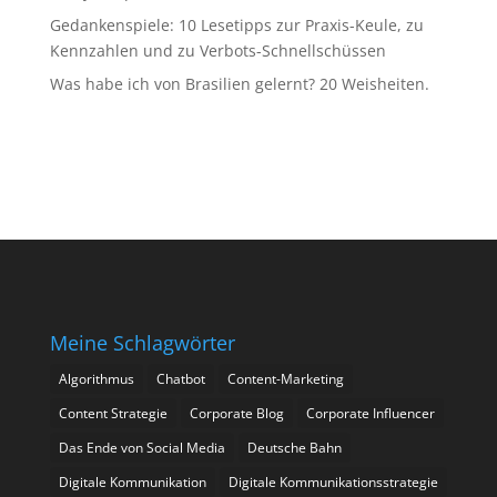
Gedankenspiele: 10 Lesetipps zur Praxis-Keule, zu
Kennzahlen und zu Verbots-Schnellschüssen
Was habe ich von Brasilien gelernt? 20 Weisheiten.
Meine Schlagwörter
Algorithmus
Chatbot
Content-Marketing
Content Strategie
Corporate Blog
Corporate Influencer
Das Ende von Social Media
Deutsche Bahn
Digitale Kommunikation
Digitale Kommunikationsstrategie