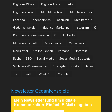
Digitales Wissen
Digitale Transformation
Digitalisierung
E-Mail-Marketing
E-Mail-Newsletter
Facebook
Facebook Ads
Fachbuch
Fachliteratur
Gedankenspiele
Influencer Marketing
Instagram
KI
Kommunikationsstrategie
KPI
LinkedIn
Markenbotschafter
Medienarbeit
Messenger
Newsletter
Online-Texten
Persona
Pinterest
Recht
SEO
Social Media
Social Media Strategie
Stichwort Wissenswertes
Strategie
Studie
TikTok
Tool
Twitter
WhatsApp
Youtube
Newsletter Gedankenspiele
Mein Newsletter rund um digitale
Kommunikation. Einfach E-Mail eingeben.