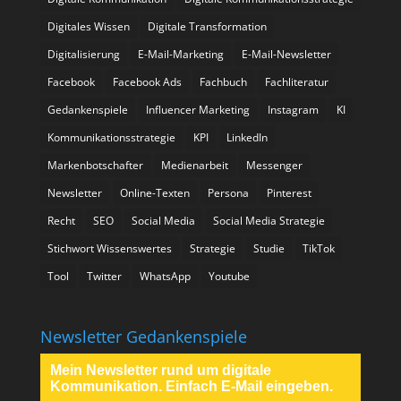
Digitales Wissen
Digitale Transformation
Digitalisierung
E-Mail-Marketing
E-Mail-Newsletter
Facebook
Facebook Ads
Fachbuch
Fachliteratur
Gedankenspiele
Influencer Marketing
Instagram
KI
Kommunikationsstrategie
KPI
LinkedIn
Markenbotschafter
Medienarbeit
Messenger
Newsletter
Online-Texten
Persona
Pinterest
Recht
SEO
Social Media
Social Media Strategie
Stichwort Wissenswertes
Strategie
Studie
TikTok
Tool
Twitter
WhatsApp
Youtube
Newsletter Gedankenspiele
Mein Newsletter rund um digitale
Kommunikation. Einfach E-Mail eingeben.