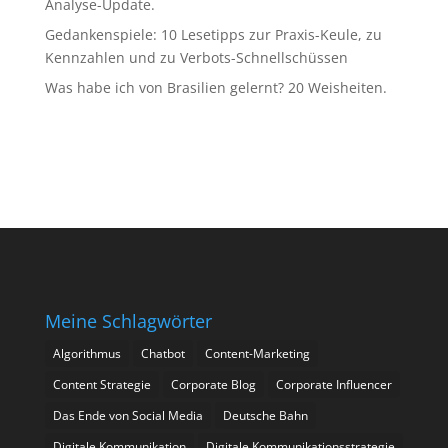
Analyse-Update.
Gedankenspiele: 10 Lesetipps zur Praxis-Keule, zu
Kennzahlen und zu Verbots-Schnellschüssen
Was habe ich von Brasilien gelernt? 20 Weisheiten.
Meine Schlagwörter
Algorithmus
Chatbot
Content-Marketing
Content Strategie
Corporate Blog
Corporate Influencer
Das Ende von Social Media
Deutsche Bahn
Digitale Kommunikation
Digitale Kommunikationsstrategie